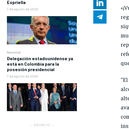
Espriella
«¡V
7 de agosto de 2026
reg
siq
mu
re
ref
Nacional
Delegación estadounidense ya
que
está en Colombia para la
posesión presidencial
7 de agosto de 2026
“El
al
alt
ava
com
ins
― ANUNCIO ―