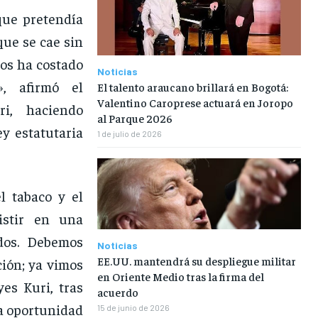
que pretendía
que se cae sin
nos ha costado
Noticias
», afirmó el
El talento araucano brillará en Bogotá:
Valentino Caroprese actuará en Joropo
ri, haciendo
al Parque 2026
y estatutaria
1 de julio de 2026
l tabaco y el
istir en una
ados. Debemos
Noticias
EE.UU. mantendrá su despliegue militar
ción; ya vimos
en Oriente Medio tras la firma del
es Kuri, tras
acuerdo
na oportunidad
15 de junio de 2026