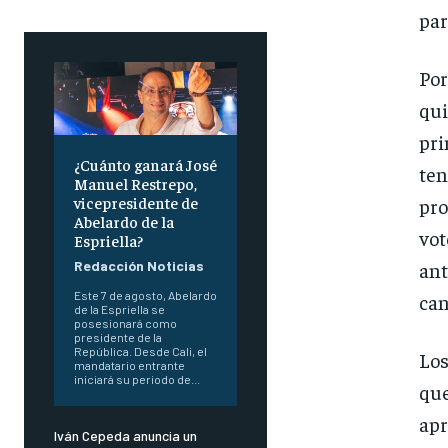
par
Por
qui
pri
¿Cuánto ganará José
ten
Manuel Restrepo,
vicepresidente de
pro
Abelardo de la
vo
Espriella?
an
Redacción Noticias
Este 7 de agosto, Abelardo
can
de la Espriella se
posesionará como
presidente de la
República. Desde Cali, el
Los
mandatario entrante
iniciará su periodo de...
qu
ap
Iván Cepeda anuncia un