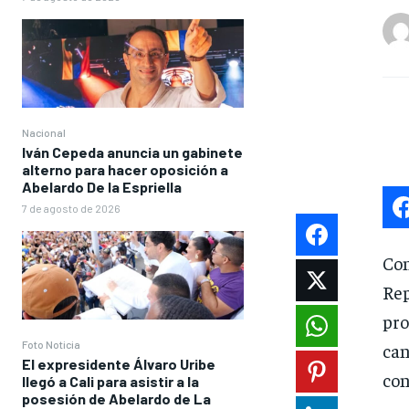
Nacional
Iván Cepeda anuncia un gabinete
alterno para hacer oposición a
Abelardo De la Espriella
7 de agosto de 2026
Con
Rep
pr
Foto Noticia
can
El expresidente Álvaro Uribe
con
llegó a Cali para asistir a la
posesión de Abelardo de La