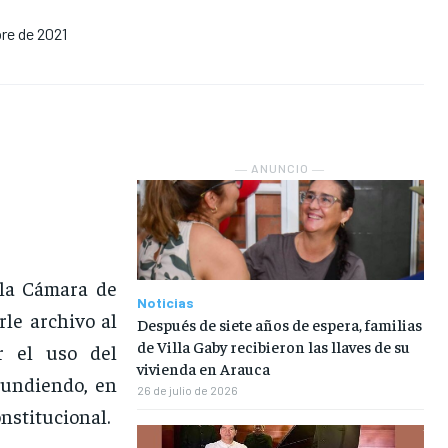
re de 2021
NOSOTROS
NOSOTROS
NOSOTROS
NOSOTROS
INSTITUCIONAL
INSTITUCIONAL
INSTITUCIONAL
INSTITUCIONAL
PUATE CON NOSOTROS
PUATE CON NOSOTROS
PUATE CON NOSOTROS
PUATE CON NOSOTROS
― ANUNCIO ―
 la Cámara de
Noticias
le archivo al
Después de siete años de espera, familias
de Villa Gaby recibieron las llaves de su
ar el uso del
vivienda en Arauca
hundiendo, en
26 de julio de 2026
nstitucional.