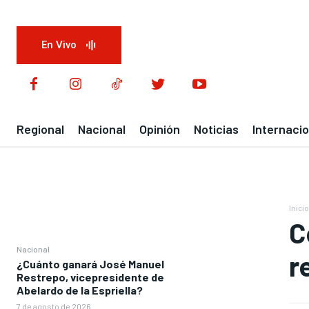
En Vivo
Regional
Nacional
Opinión
Noticias
Internacio
Inicio
C
Nacional
r
¿Cuánto ganará José Manuel
Restrepo, vicepresidente de
Abelardo de la Espriella?
7 de agosto de 2026