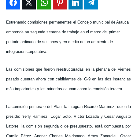
ENTRETENIMIENTO
ENTRETENIMIENTO
ENTRETENIMIENTO
ENTRETENIMIENTO
EN VIVO
EN VIVO
EN VIVO
EN VIVO
Estrenando comisiones permanentes el Concejo municipal de Arauca
emprende su segunda semana de trabajo en el marco del primer
NOSOTROS
NOSOTROS
NOSOTROS
NOSOTROS
período ordinario de sesiones y en medio de un ambiente de
INSTITUCIONAL
INSTITUCIONAL
INSTITUCIONAL
INSTITUCIONAL
integración corporativa.
PUATE CON NOSOTROS
PUATE CON NOSOTROS
PUATE CON NOSOTROS
PUATE CON NOSOTROS
Las comisiones que fueron reestructuradas en la plenaria del viernes
pasado cuentan ahora con cabildantes del G-9 en las dos instancias
más importantes y las minorías ocupan ahora la comisión tercera.
La comisión primera o del Plan, la integran Ricardo Martínez, quien la
preside; Yerly Ramírez, Edgar Soto, Víctor Lozada y César Augusto
Latorre; la comisión segunda o de presupuesto, está compuesta por
Camilo Pérez, Andner Charles Maldonado, Arbey Zapardiel, Oscar