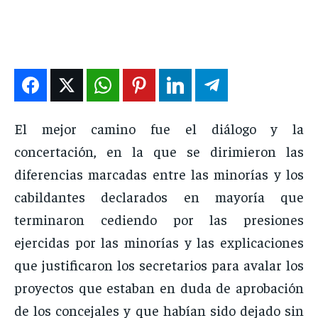
DEPORTES
DEPORTES
DEPORTES
DEPORTES
ENTRETENIMIENTO
ENTRETENIMIENTO
ENTRETENIMIENTO
ENTRETENIMIENTO
EN VIVO
EN VIVO
EN VIVO
EN VIVO
NOSOTROS
NOSOTROS
NOSOTROS
NOSOTROS
El mejor camino fue el diálogo y la
INSTITUCIONAL
INSTITUCIONAL
INSTITUCIONAL
INSTITUCIONAL
concertación, en la que se dirimieron las
PUATE CON NOSOTROS
PUATE CON NOSOTROS
PUATE CON NOSOTROS
PUATE CON NOSOTROS
diferencias marcadas entre las minorías y los
cabildantes declarados en mayoría que
terminaron cediendo por las presiones
ejercidas por las minorías y las explicaciones
que justificaron los secretarios para avalar los
proyectos que estaban en duda de aprobación
de los concejales y que habían sido dejado sin