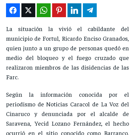
ENTRETENIMIENTO
ENTRETENIMIENTO
ENTRETENIMIENTO
ENTRETENIMIENTO
EN VIVO
EN VIVO
EN VIVO
EN VIVO
La situación la vivió el cabildante del
municipio de Fortul, Ricardo Enciso Granados,
NOSOTROS
NOSOTROS
NOSOTROS
NOSOTROS
quien junto a un grupo de personas quedó en
INSTITUCIONAL
INSTITUCIONAL
INSTITUCIONAL
INSTITUCIONAL
medio del bloqueo y el fuego cruzado que
PUATE CON NOSOTROS
PUATE CON NOSOTROS
PUATE CON NOSOTROS
PUATE CON NOSOTROS
realizaron miembros de las disidencias de las
Farc.
Según la información conocida por el
periodismo de Noticias Caracol de La Voz del
Cinaruco y denunciada por el alcalde de
Saravena, Yecid Lozano Fernández, el hecho
ocurrió en el sitio conocido como Barranco,