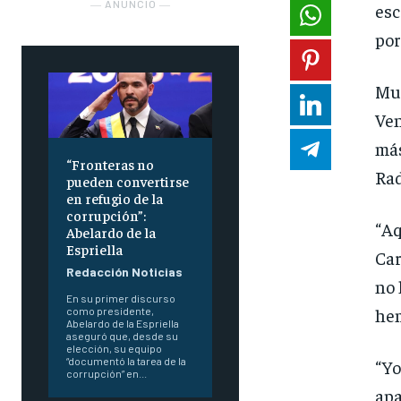
― ANUNCIO ―
esc
por
Muc
Ven
más
“Fronteras no
Rad
pueden convertirse
en refugio de la
corrupción”:
“Aq
Abelardo de la
Espriella
Car
Redacción Noticias
no 
En su primer discurso
hem
como presidente,
Abelardo de la Espriella
aseguró que, desde su
elección, su equipo
“documentó la tarea de la
“Yo
corrupción” en...
apa