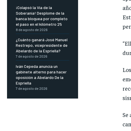
año
¡Colapsó la Vía de la
Soberanía! Desplome de la
Est
banca bloquea por completo
el paso en el kilómetro 25
per
8 de agosto de 2026
¿Cuánto ganará José Manuel
“El
Restrepo, vicepresidente de
Abelardo de la Espriella?
dur
7 de agosto de 2026
Iván Cepeda anuncia un
Los
gabinete alterno para hacer
oposición a Abelardo De la
eme
Espriella
rec
7 de agosto de 2026
sis
Se 
cam