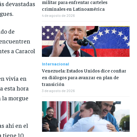
militar para enfrentar carteles
más devastadas
criminales en Latinoamérica
rgues.
4 de agosto de 2026
ido de
 encuentren
ntes a Caracol
Internacional
Venezuela: Estados Unidos dice confiar
en diálogos para avanzar en plan de
n vivía en
transición
 a esta hora
3 de agosto de 2026
n la morgue
s ahí en el
 tiene 10