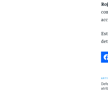
Roj
com
acc
Est
det
ARTÍ
Defe
atri