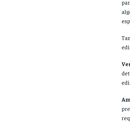
par
alg
esp
Tam
edi
Ve
det
edi
Am
pre
req