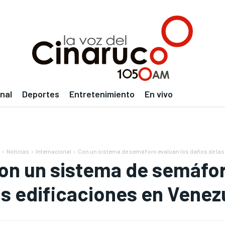
nal
Deportes
Entretenimiento
En vivo
Noticias
Internacional
Con un sistema de semáforo evalúan los daños de las e
on un sistema de semáfor
as edificaciones en Venez