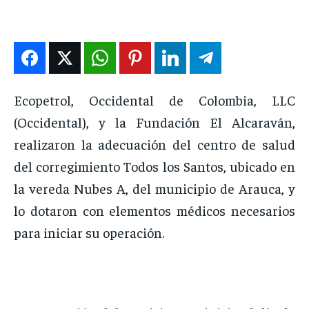
DEPORTES
DEPORTES
DEPORTES
DEPORTES
ENTRETENIMIENTO
ENTRETENIMIENTO
ENTRETENIMIENTO
ENTRETENIMIENTO
EN VIVO
EN VIVO
EN VIVO
EN VIVO
Ecopetrol, Occidental de Colombia, LLC
(Occidental), y la Fundación El Alcaraván,
NOSOTROS
NOSOTROS
NOSOTROS
NOSOTROS
realizaron la adecuación del centro de salud
INSTITUCIONAL
INSTITUCIONAL
INSTITUCIONAL
INSTITUCIONAL
del corregimiento Todos los Santos, ubicado en
PUATE CON NOSOTROS
PUATE CON NOSOTROS
PUATE CON NOSOTROS
PUATE CON NOSOTROS
la vereda Nubes A, del municipio de Arauca, y
lo dotaron con elementos médicos necesarios
para iniciar su operación.