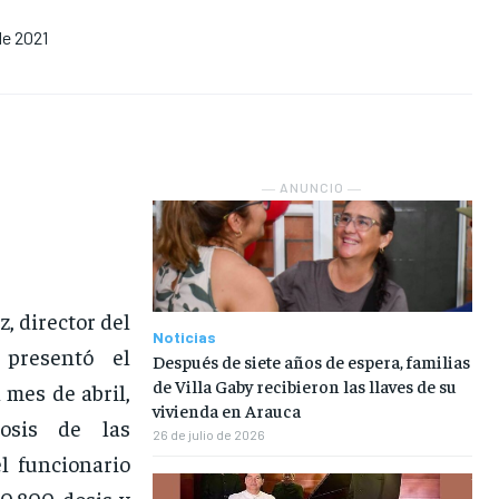
 de 2021
NOSOTROS
NOSOTROS
NOSOTROS
NOSOTROS
INSTITUCIONAL
INSTITUCIONAL
INSTITUCIONAL
INSTITUCIONAL
PUATE CON NOSOTROS
PUATE CON NOSOTROS
PUATE CON NOSOTROS
PUATE CON NOSOTROS
― ANUNCIO ―
, director del
Noticias
 presentó el
Después de siete años de espera, familias
de Villa Gaby recibieron las llaves de su
mes de abril,
vivienda en Arauca
osis de las
26 de julio de 2026
el funcionario
80.800 dosis y