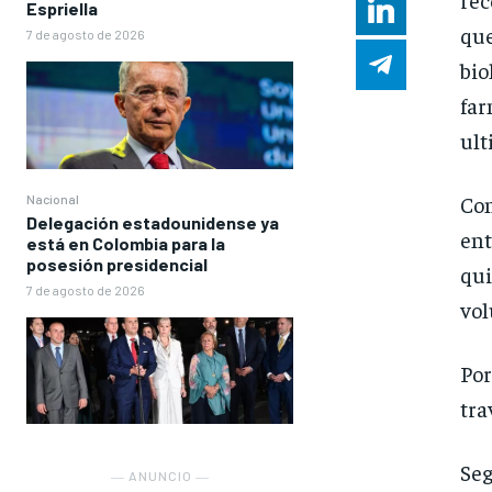
Espriella
que
7 de agosto de 2026
bi
far
ult
Con
Nacional
Delegación estadounidense ya
ent
está en Colombia para la
posesión presidencial
qu
7 de agosto de 2026
vol
Por
tra
Seg
― ANUNCIO ―