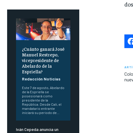
dos
¿Cuánto ganará José
Manuel Restrepo,
vicepresidente de
Abelardo de la
ARTÍ
Espriella?
Colo
Redacción Noticias
nuev
Este 7 de agosto, Abelardo
de la Espriella se
posesionará como
presidente de la
República. Desde Cali, el
mandatario entrante
iniciará su periodo de...
Iván Cepeda anuncia un