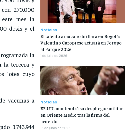
o con 270.000
e este mes la
00 dosis y el
Noticias
El talento araucano brillará en Bogotá:
Valentino Caroprese actuará en Joropo
al Parque 2026
programada la
1 de julio de 2026
 la tercera y
os lotes cuyo
 de vacunas a
Noticias
EE.UU. mantendrá su despliegue militar
en Oriente Medio tras la firma del
acuerdo
ado 3.743.944
15 de junio de 2026