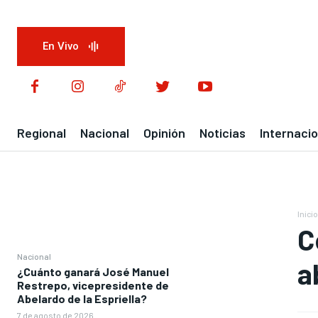
En Vivo
Regional
Nacional
Opinión
Noticias
Internacio
Inicio
C
Nacional
a
¿Cuánto ganará José Manuel
Restrepo, vicepresidente de
Abelardo de la Espriella?
7 de agosto de 2026