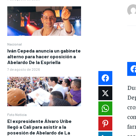
Nacional
Iván Cepeda anuncia un gabinete
alterno para hacer oposición a
Abelardo De la Espriella
7 de agosto de 2026
Dur
De
cro
Foto Noticia
co
El expresidente Álvaro Uribe
far
llegó a Cali para asistir a la
posesión de Abelardo de La
rec