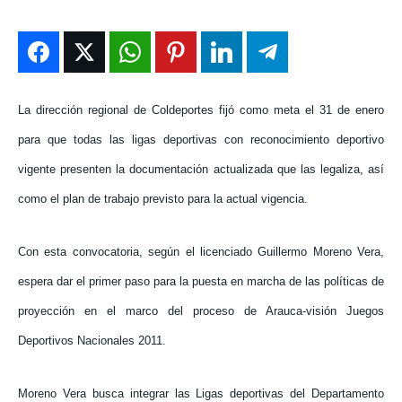
ENTRETENIMIENTO
ENTRETENIMIENTO
ENTRETENIMIENTO
ENTRETENIMIENTO
EN VIVO
EN VIVO
EN VIVO
EN VIVO
La dirección regional de Coldeportes fijó como meta el 31 de enero
NOSOTROS
NOSOTROS
NOSOTROS
NOSOTROS
para que todas las ligas deportivas con reconocimiento deportivo
INSTITUCIONAL
INSTITUCIONAL
INSTITUCIONAL
INSTITUCIONAL
vigente presenten la documentación actualizada que las legaliza, así
PUATE CON NOSOTROS
PUATE CON NOSOTROS
PUATE CON NOSOTROS
PUATE CON NOSOTROS
como el plan de trabajo previsto para la actual vigencia.
Con esta convocatoria, según el licenciado Guillermo Moreno Vera,
espera dar el primer paso para la puesta en marcha de las políticas de
proyección en el marco del proceso de Arauca-visión Juegos
Deportivos Nacionales 2011.
Moreno Vera busca integrar las Ligas deportivas del Departamento