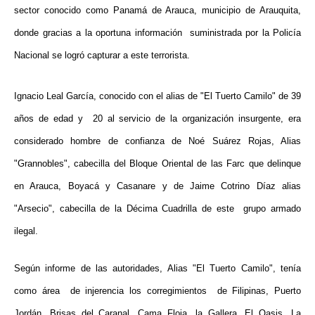
sector conocido como Panamá de Arauca, municipio de Arauquita,
donde gracias a la oportuna información suministrada por la Policía
Nacional se logró capturar a este terrorista.
Ignacio Leal García, conocido con el alias de "El Tuerto Camilo"
de 39
años de edad y
20 al servicio de la organización insurgente,
era
considerado hombre de confianza de Noé Suárez Rojas,
Alias
"Grannobles", cabecilla del Bloque Oriental de las Farc que delinque
en Arauca, Boyacá y Casanare y de Jaime Cotrino Díaz alias
"
Arsecio", cabecilla de la Décima Cuadrilla de este grupo armado
ilegal.
Según informe de las autoridades,
Alias "El Tuerto Camilo"
, tenía
como área de injerencia los corregimientos de Filipinas, Puerto
Jordán, Brisas del Caranal, Cama Floja, la Gallera, El Oasis, La