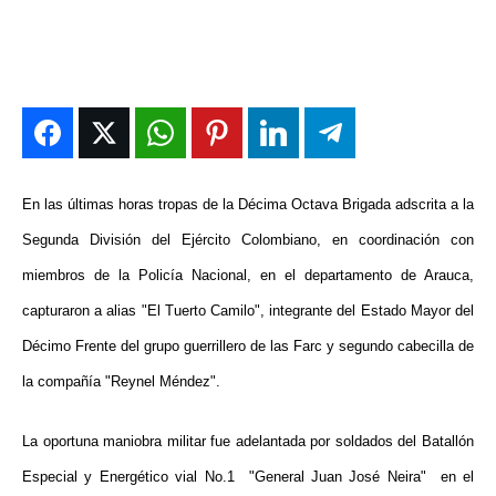
DEPORTES
DEPORTES
DEPORTES
DEPORTES
ENTRETENIMIENTO
ENTRETENIMIENTO
ENTRETENIMIENTO
ENTRETENIMIENTO
EN VIVO
EN VIVO
EN VIVO
EN VIVO
NOSOTROS
NOSOTROS
NOSOTROS
NOSOTROS
En las últimas horas tropas de la Décima Octava Brigada adscrita a la
Segunda División del Ejército Colombiano, en coordinación con
INSTITUCIONAL
INSTITUCIONAL
INSTITUCIONAL
INSTITUCIONAL
miembros de la Policía Nacional, en el departamento de Arauca,
PUATE CON NOSOTROS
PUATE CON NOSOTROS
PUATE CON NOSOTROS
PUATE CON NOSOTROS
capturaron a alias "El Tuerto Camilo", integrante del Estado Mayor del
Décimo Frente del grupo guerrillero de las Farc y segundo cabecilla de
la compañía "Reynel Méndez".
La oportuna maniobra militar fue adelantada por soldados del Batallón
Especial y Energético vial No.1 "General Juan José Neira" en el