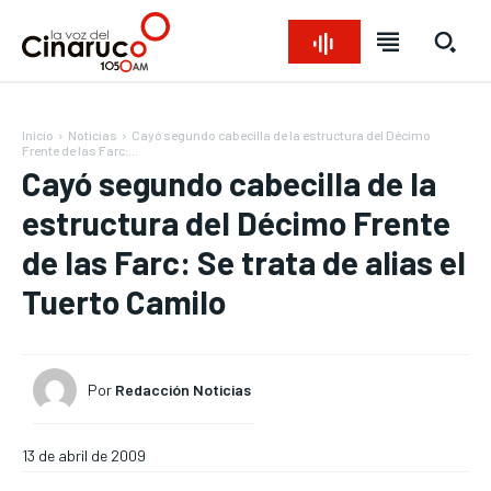
Inicio
Noticias
Cayó segundo cabecilla de la estructura del Décimo
Frente de las Farc:...
Cayó segundo cabecilla de la
estructura del Décimo Frente
de las Farc: Se trata de alias el
Tuerto Camilo
Bienvenido a La Voz del Cinaruco
Bienvenido a La Voz del Cinaruco
Bienvenido a La Voz del Cinaruco
Bienvenido a La Voz del Cinaruco
Por
Redacción Noticias
REGIONAL
REGIONAL
REGIONAL
REGIONAL
NACIONAL
NACIONAL
NACIONAL
NACIONAL
OPINIÓN
OPINIÓN
OPINIÓN
OPINIÓN
NOTICIAS
NOTICIAS
NOTICIAS
NOTICIAS
13 de abril de 2009
INTERNACIONAL
INTERNACIONAL
INTERNACIONAL
INTERNACIONAL