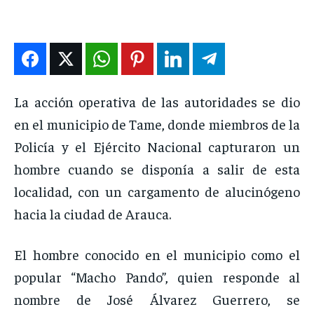
ENTRETENIMIENTO
ENTRETENIMIENTO
ENTRETENIMIENTO
ENTRETENIMIENTO
EN VIVO
EN VIVO
EN VIVO
EN VIVO
NOSOTROS
NOSOTROS
NOSOTROS
NOSOTROS
La acción operativa de las autoridades se dio
en el municipio de Tame, donde miembros de la
INSTITUCIONAL
INSTITUCIONAL
INSTITUCIONAL
INSTITUCIONAL
Policía y el Ejército Nacional capturaron un
PUATE CON NOSOTROS
PUATE CON NOSOTROS
PUATE CON NOSOTROS
PUATE CON NOSOTROS
hombre cuando se disponía a salir de esta
localidad, con un cargamento de alucinógeno
hacia la ciudad de Arauca.
El hombre conocido en el municipio como el
popular “Macho Pando”, quien responde al
nombre de José Álvarez Guerrero, se