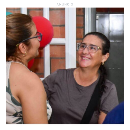
― ANUNCIO ―