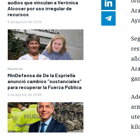
audios que vinculan a Verónica
Alcocer por uso irregular de
Ara
recursos
Aya
5 de agosto de 2026
Seg
res
año
Ara
Nacional
MinDefensa de De la Espriella
gan
anunció cambios “sustanciales”
para recuperar la Fuerza Pública
5 de agosto de 2026
Ade
arm
ute
kil