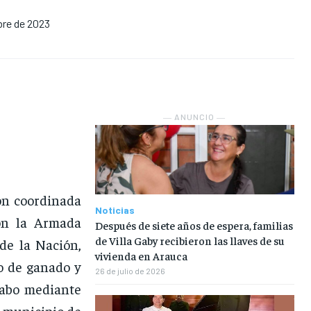
bre de 2023
NOSOTROS
NOSOTROS
NOSOTROS
NOSOTROS
INSTITUCIONAL
INSTITUCIONAL
INSTITUCIONAL
INSTITUCIONAL
PUATE CON NOSOTROS
PUATE CON NOSOTROS
PUATE CON NOSOTROS
PUATE CON NOSOTROS
― ANUNCIO ―
ón coordinada
Noticias
con la Armada
Después de siete años de espera, familias
de Villa Gaby recibieron las llaves de su
 de la Nación,
vivienda en Arauca
o de ganado y
26 de julio de 2026
cabo mediante
, municipio de