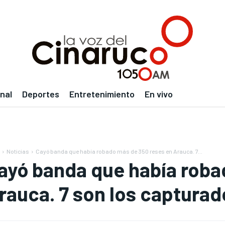
nal
Deportes
Entretenimiento
En vivo
Noticias
Cayó banda que había robado más de 350 reses en Arauca. 7...
ayó banda que había roba
rauca. 7 son los capturad