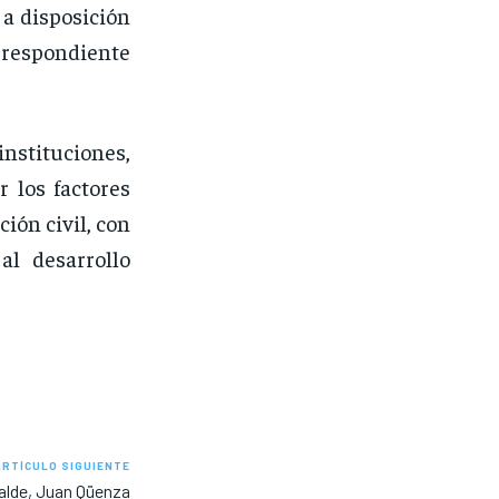
 a disposición
espondiente
nstituciones,
 los factores
ión civil, con
al desarrollo
ARTÍCULO SIGUIENTE
calde, Juan Qüenza