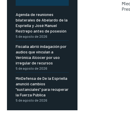
Mied
Pres
Agenda de reuniones
bilaterales de Abelardo de la
Espriella y José Manuel
Restrepo antes de posesión
5 de agosto de 2026
Fiscalía abrió indagación por
audios que vinculan a
Verónica Alcocer por uso
irregular de recursos
5 de agosto de 2026
MinDefensa de De la Espriella
anunció cambios
“sustanciales” para recuperar
la Fuerza Pública
5 de agosto de 2026