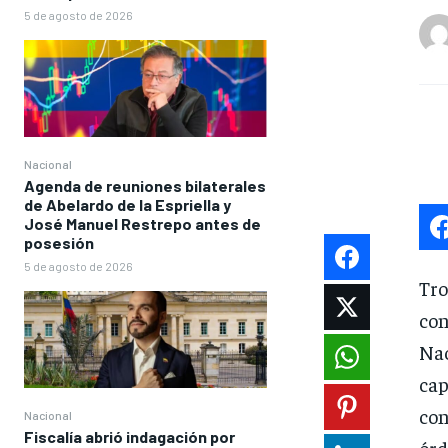
5 de agosto de 2026
Nacional
Agenda de reuniones bilaterales
de Abelardo de la Espriella y
José Manuel Restrepo antes de
posesión
5 de agosto de 2026
Tro
con
Nac
cap
con
Nacional
Fiscalía abrió indagación por
órd