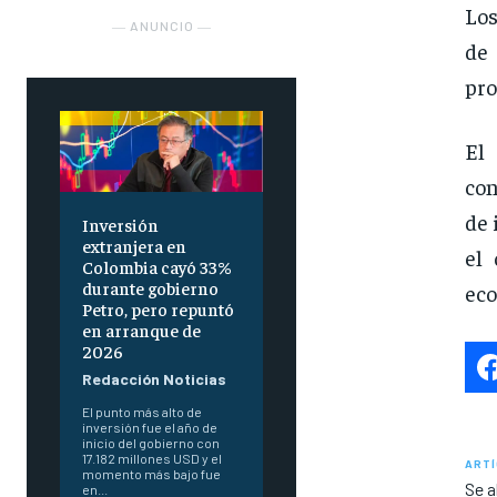
Los
― ANUNCIO ―
de
pro
El 
con
de 
Inversión
extranjera en
el 
Colombia cayó 33%
durante gobierno
eco
Petro, pero repuntó
en arranque de
2026
Redacción Noticias
El punto más alto de
inversión fue el año de
inicio del gobierno con
17.182 millones USD y el
ARTÍ
momento más bajo fue
Se a
en...