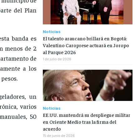
arte del Plan
Noticias
 esta banda es
El talento araucano brillará en Bogotá:
Valentino Caroprese actuará en Joropo
en menos de 2
al Parque 2026
epartamento de
1 de julio de 2026
ivamente a los
 pesos.
geladores, un
rónica, varios
Noticias
EE.UU. mantendrá su despliegue militar
 manuales, 50
en Oriente Medio tras la firma del
acuerdo
15 de junio de 2026