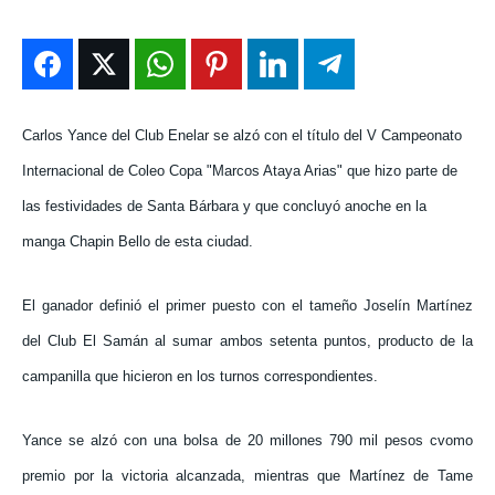
ENTRETENIMIENTO
ENTRETENIMIENTO
ENTRETENIMIENTO
ENTRETENIMIENTO
EN VIVO
EN VIVO
EN VIVO
EN VIVO
NOSOTROS
NOSOTROS
NOSOTROS
NOSOTROS
Carlos Yance del Club Enelar se alzó con el título del V Campeonato
Internacional de Coleo Copa "Marcos Ataya Arias" que hizo parte de
INSTITUCIONAL
INSTITUCIONAL
INSTITUCIONAL
INSTITUCIONAL
las festividades de Santa Bárbara y que concluyó anoche en la
PUATE CON NOSOTROS
PUATE CON NOSOTROS
PUATE CON NOSOTROS
PUATE CON NOSOTROS
manga Chapin Bello de esta ciudad.
El ganador definió el primer puesto con el tameño Joselín Martínez
del Club El Samán al sumar ambos setenta puntos, producto de la
campanilla que hicieron en los turnos correspondientes.
Yance se alzó con una bolsa de 20 millones 790 mil pesos cvomo
premio por la victoria alcanzada, mientras que Martínez de Tame