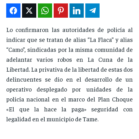
DEPORTES
DEPORTES
DEPORTES
DEPORTES
ENTRETENIMIENTO
ENTRETENIMIENTO
ENTRETENIMIENTO
ENTRETENIMIENTO
EN VIVO
EN VIVO
EN VIVO
EN VIVO
Lo confirmaron las autoridades de policía al
indicar que se tratan de alias “La Flaca” y alias
NOSOTROS
NOSOTROS
NOSOTROS
NOSOTROS
“Camo”, sindicadas por la misma comunidad de
adelantar varios robos en La Cuna de la
INSTITUCIONAL
INSTITUCIONAL
INSTITUCIONAL
INSTITUCIONAL
Libertad. La privativa de la libertad de estas dos
PUATE CON NOSOTROS
PUATE CON NOSOTROS
PUATE CON NOSOTROS
PUATE CON NOSOTROS
delincuentes se dio en el desarrollo de un
operativo desplegado por unidades de la
policía nacional en el marco del Plan Choque
«El que la hace la paga» seguridad con
legalidad en el municipio de Tame.