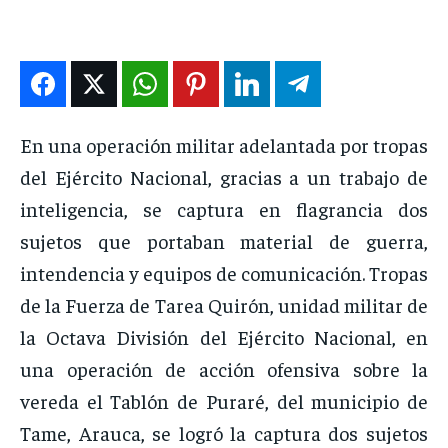
DEPORTES
DEPORTES
DEPORTES
DEPORTES
ENTRETENIMIENTO
ENTRETENIMIENTO
ENTRETENIMIENTO
ENTRETENIMIENTO
EN VIVO
EN VIVO
EN VIVO
EN VIVO
En una operación militar adelantada por tropas
NOSOTROS
NOSOTROS
NOSOTROS
NOSOTROS
del Ejército Nacional, gracias a un trabajo de
INSTITUCIONAL
INSTITUCIONAL
INSTITUCIONAL
INSTITUCIONAL
inteligencia, se captura en flagrancia dos
PUATE CON NOSOTROS
PUATE CON NOSOTROS
PUATE CON NOSOTROS
PUATE CON NOSOTROS
sujetos que portaban material de guerra,
intendencia y equipos de comunicación. Tropas
de la Fuerza de Tarea Quirón, unidad militar de
la Octava División del Ejército Nacional, en
una operación de acción ofensiva sobre la
vereda el Tablón de Puraré, del municipio de
Tame, Arauca, se logró la captura dos sujetos