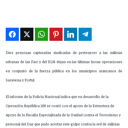
ENTRETENIMIENTO
ENTRETENIMIENTO
ENTRETENIMIENTO
ENTRETENIMIENTO
EN VIVO
EN VIVO
EN VIVO
EN VIVO
NOSOTROS
NOSOTROS
NOSOTROS
NOSOTROS
INSTITUCIONAL
INSTITUCIONAL
INSTITUCIONAL
INSTITUCIONAL
Diez personas capturadas sindicadas de pertenecer a las milicias
urbanas de las Farc y del ELN dejan en las últimas horas operaciones
PUATE CON NOSOTROS
PUATE CON NOSOTROS
PUATE CON NOSOTROS
PUATE CON NOSOTROS
en conjunto de la fuerza pública en los municipios araucanos de
Saravena y Fortul.
El informe de la Policía Nacional indica que en desarrollo de la
Operación República 188 se contó con el apoyo de la Estructura de
Apoyo de la Fiscalía Especializada de la Unidad contra el Terrorismo y
personal del Das que pudo acertar este golpe contra la red de milicias