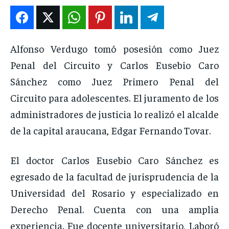
ENTRETENIMIENTO
ENTRETENIMIENTO
ENTRETENIMIENTO
ENTRETENIMIENTO
EN VIVO
EN VIVO
EN VIVO
EN VIVO
Alfonso Verdugo tomó posesión como Juez
Penal del Circuito y Carlos Eusebio Caro
NOSOTROS
NOSOTROS
NOSOTROS
NOSOTROS
Sánchez como Juez Primero Penal del
INSTITUCIONAL
INSTITUCIONAL
INSTITUCIONAL
INSTITUCIONAL
Circuito para adolescentes. El juramento de los
PUATE CON NOSOTROS
PUATE CON NOSOTROS
PUATE CON NOSOTROS
PUATE CON NOSOTROS
administradores de justicia lo realizó el alcalde
de la capital araucana, Edgar Fernando Tovar.
El doctor Carlos Eusebio Caro Sánchez es
egresado de la facultad de jurisprudencia de la
Universidad del Rosario y especializado en
Derecho Penal. Cuenta con una amplia
experiencia. Fue docente universitario, Laboró