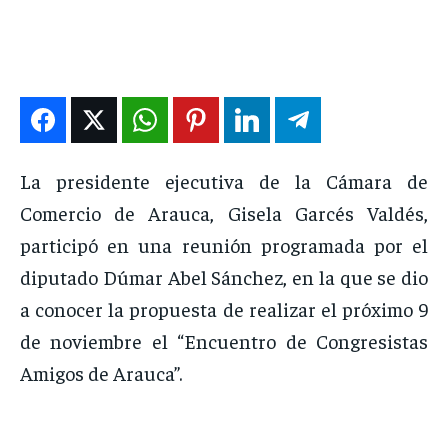
DEPORTES
DEPORTES
DEPORTES
DEPORTES
ENTRETENIMIENTO
ENTRETENIMIENTO
ENTRETENIMIENTO
ENTRETENIMIENTO
EN VIVO
EN VIVO
EN VIVO
EN VIVO
NOSOTROS
NOSOTROS
NOSOTROS
NOSOTROS
La presidente ejecutiva de la Cámara de
INSTITUCIONAL
INSTITUCIONAL
INSTITUCIONAL
INSTITUCIONAL
Comercio de Arauca, Gisela Garcés Valdés,
participó en una reunión programada por el
PUATE CON NOSOTROS
PUATE CON NOSOTROS
PUATE CON NOSOTROS
PUATE CON NOSOTROS
diputado Dúmar Abel Sánchez, en la que se dio
a conocer la propuesta de realizar el próximo 9
de noviembre el “Encuentro de Congresistas
Amigos de Arauca”.