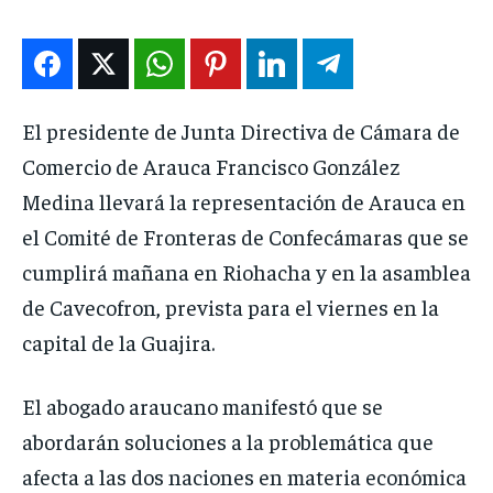
ENTRETENIMIENTO
ENTRETENIMIENTO
ENTRETENIMIENTO
ENTRETENIMIENTO
EN VIVO
EN VIVO
EN VIVO
EN VIVO
El presidente de Junta Directiva de Cámara de
NOSOTROS
NOSOTROS
NOSOTROS
NOSOTROS
Comercio de Arauca Francisco González
INSTITUCIONAL
INSTITUCIONAL
INSTITUCIONAL
INSTITUCIONAL
Medina llevará la representación de Arauca en
el Comité de Fronteras de Confecámaras que se
PUATE CON NOSOTROS
PUATE CON NOSOTROS
PUATE CON NOSOTROS
PUATE CON NOSOTROS
cumplirá mañana en Riohacha y en la asamblea
de Cavecofron, prevista para el viernes en la
capital de la Guajira.
El abogado araucano manifestó que se
abordarán soluciones a la problemática que
afecta a las dos naciones en materia económica