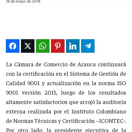
INTERNACIONAL
INTERNACIONAL
INTERNACIONAL
INTERNACIONAL
18 de mayo de 2018
DEPORTES
DEPORTES
DEPORTES
DEPORTES
ENTRETENIMIENTO
ENTRETENIMIENTO
ENTRETENIMIENTO
ENTRETENIMIENTO
EN VIVO
EN VIVO
EN VIVO
EN VIVO
NOSOTROS
NOSOTROS
NOSOTROS
NOSOTROS
La Cámara de Comercio de Arauca continuará
INSTITUCIONAL
INSTITUCIONAL
INSTITUCIONAL
INSTITUCIONAL
con la certificación en el Sistema de Gestión de
PUATE CON NOSOTROS
PUATE CON NOSOTROS
PUATE CON NOSOTROS
PUATE CON NOSOTROS
Calidad 9001 y actualización en la norma ISO
9001 versión 2015, luego de los resultados
altamente satisfactorios que arrojó la auditoría
externa realizada por el Instituto Colombiano
de Normas Técnicas y Certificación –ICONTEC-.
Por otro lado, la presidente ejecutiva de la