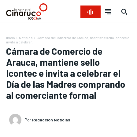
Inicio
Noticias
Cámara de Comercio de Arauca, mantiene sello Icontec e
invita a celebrar...
Cámara de Comercio de
Arauca, mantiene sello
Icontec e invita a celebrar el
Día de las Madres comprando
al comerciante formal
Bienvenido a La Voz del Cinaruco
Bienvenido a La Voz del Cinaruco
Bienvenido a La Voz del Cinaruco
Bienvenido a La Voz del Cinaruco
REGIONAL
REGIONAL
REGIONAL
REGIONAL
NACIONAL
NACIONAL
NACIONAL
NACIONAL
OPINIÓN
OPINIÓN
OPINIÓN
OPINIÓN
Por
Redacción Noticias
NOTICIAS
NOTICIAS
NOTICIAS
NOTICIAS