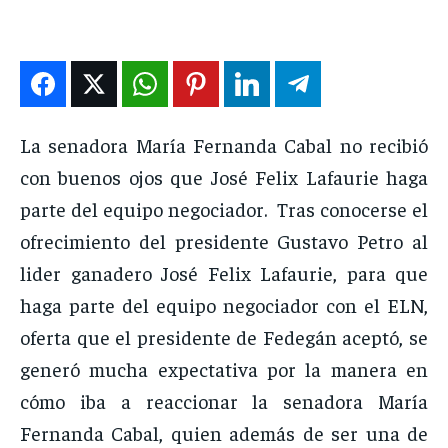
DEPORTES
DEPORTES
DEPORTES
DEPORTES
ENTRETENIMIENTO
ENTRETENIMIENTO
ENTRETENIMIENTO
ENTRETENIMIENTO
EN VIVO
EN VIVO
EN VIVO
EN VIVO
La senadora María Fernanda Cabal no recibió
NOSOTROS
NOSOTROS
NOSOTROS
NOSOTROS
con buenos ojos que José Felix Lafaurie haga
INSTITUCIONAL
INSTITUCIONAL
INSTITUCIONAL
INSTITUCIONAL
parte del equipo negociador. Tras conocerse el
PUATE CON NOSOTROS
PUATE CON NOSOTROS
PUATE CON NOSOTROS
PUATE CON NOSOTROS
ofrecimiento del presidente Gustavo Petro al
lider ganadero José Felix Lafaurie, para que
haga parte del equipo negociador con el ELN,
oferta que el presidente de Fedegán aceptó, se
generó mucha expectativa por la manera en
cómo iba a reaccionar la senadora María
Fernanda Cabal, quien además de ser una de