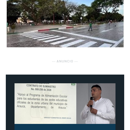
― ANUNCIO ―