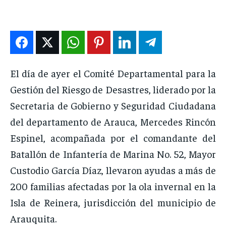
INTERNACIONAL
INTERNACIONAL
INTERNACIONAL
INTERNACIONAL
DEPORTES
DEPORTES
DEPORTES
DEPORTES
ENTRETENIMIENTO
ENTRETENIMIENTO
ENTRETENIMIENTO
ENTRETENIMIENTO
El día de ayer el Comité Departamental para la
EN VIVO
EN VIVO
EN VIVO
EN VIVO
Gestión del Riesgo de Desastres, liderado por la
Secretaria de Gobierno y Seguridad Ciudadana
NOSOTROS
NOSOTROS
NOSOTROS
NOSOTROS
del departamento de Arauca, Mercedes Rincón
INSTITUCIONAL
INSTITUCIONAL
INSTITUCIONAL
INSTITUCIONAL
Espinel, acompañada por el comandante del
PUATE CON NOSOTROS
PUATE CON NOSOTROS
PUATE CON NOSOTROS
PUATE CON NOSOTROS
Batallón de Infantería de Marina No. 52, Mayor
Custodio García Díaz, llevaron ayudas a más de
200 familias afectadas por la ola invernal en la
Isla de Reinera, jurisdicción del municipio de
Arauquita.