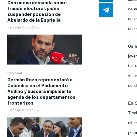
Con nueva demanda sobre
fraude electoral, piden
de e
suspender posesión de
cabe
Abelardo de la Espriella
6 de agosto de 2026
que s
Un h
jove
fue 
Regional
víct
Germán Rozo representará a
Colombia en el Parlamento
dond
Andino y buscará impulsar la
agenda de los departamentos
fronterizos
En S
6 de agosto de 2026
Tira
difer
perí