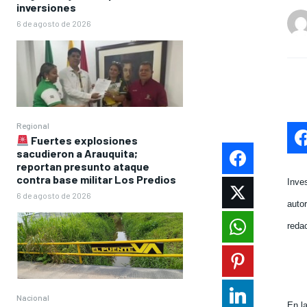
inversiones
6 de agosto de 2026
Regional
Fuertes explosiones
sacudieron a Arauquita;
reportan presunto ataque
contra base militar Los Predios
Inve
6 de agosto de 2026
auto
reda
Nacional
En l