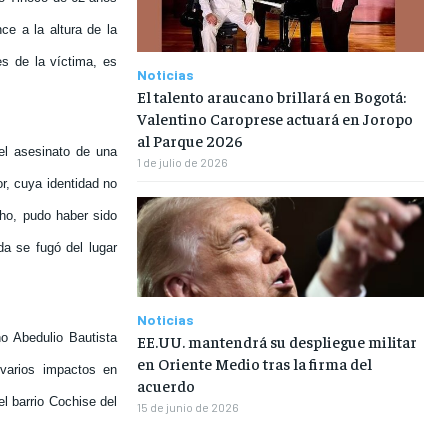
ce a la altura de la
es de la víctima, es
Noticias
El talento araucano brillará en Bogotá:
Valentino Caroprese actuará en Joropo
al Parque 2026
el asesinato de una
1 de julio de 2026
r, cuya identidad no
cho, pudo haber sido
da se fugó del lugar
Noticias
o Abedulio Bautista
EE.UU. mantendrá su despliegue militar
en Oriente Medio tras la firma del
varios impactos en
acuerdo
el barrio Cochise del
15 de junio de 2026