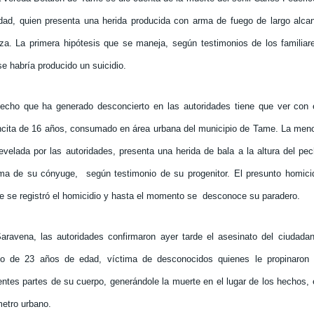
dad, quien presenta una herida producida con arma de fuego de largo alcan
za. La primera hipótesis que se maneja, según testimonios de los familiar
e habría producido un suicidio.
echo que ha generado desconcierto en las autoridades tiene que ver con 
ncita de 16 años, consumado en área urbana del municipio de Tame. La meno
revelada por las autoridades, presenta una herida de bala a la altura del pe
ima de su cónyuge,
según testimonio de su progenitor. El presunto homici
e se registró el homicidio y hasta el momento se
desconoce su paradero.
aravena, las autoridades confirmaron ayer tarde el asesinato del ciudadan
do de 23 años de edad, víctima de desconocidos quienes le propinaron 
entes partes de su cuerpo, generándole la muerte en el lugar de los hechos, 
metro urbano.