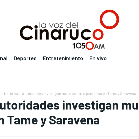
nal
Deportes
Entretenimiento
En vivo
Noticias
Autoridades investigan muerte de tres personas en Tame y Saravena
utoridades investigan mu
n Tame y Saravena