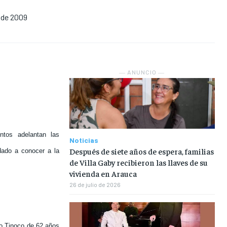
 de 2009
NOSOTROS
NOSOTROS
NOSOTROS
NOSOTROS
INSTITUCIONAL
INSTITUCIONAL
INSTITUCIONAL
INSTITUCIONAL
PUATE CON NOSOTROS
PUATE CON NOSOTROS
PUATE CON NOSOTROS
PUATE CON NOSOTROS
― ANUNCIO ―
ntos adelantan las
Noticias
Después de siete años de espera, familias
dado a conocer a la
de Villa Gaby recibieron las llaves de su
vivienda en Arauca
26 de julio de 2026
co Tinoco de 62 años