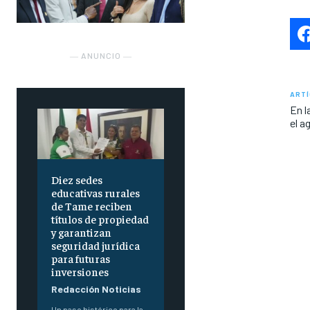
― ANUNCIO ―
ARTÍ
En l
el a
Diez sedes
educativas rurales
de Tame reciben
títulos de propiedad
y garantizan
seguridad jurídica
para futuras
inversiones
Redacción Noticias
Un paso histórico para la