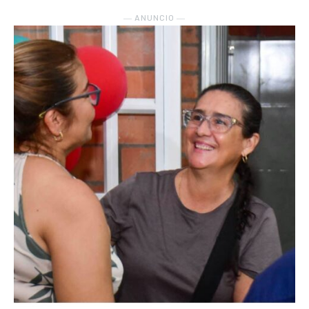
― ANUNCIO ―