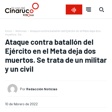
Inicio
Noticias
Ataque contra batallón del Ejército en el Meta deja dos
muertos. Se...
Ataque contra batallón del
Ejército en el Meta deja dos
muertos. Se trata de un militar
y un civil
Bienvenido a La Voz del Cinaruco
Bienvenido a La Voz del Cinaruco
Bienvenido a La Voz del Cinaruco
Bienvenido a La Voz del Cinaruco
REGIONAL
REGIONAL
REGIONAL
REGIONAL
NACIONAL
NACIONAL
NACIONAL
NACIONAL
OPINIÓN
OPINIÓN
OPINIÓN
OPINIÓN
Por
Redacción Noticias
NOTICIAS
NOTICIAS
NOTICIAS
NOTICIAS
INTERNACIONAL
INTERNACIONAL
INTERNACIONAL
INTERNACIONAL
10 de febrero de 2022