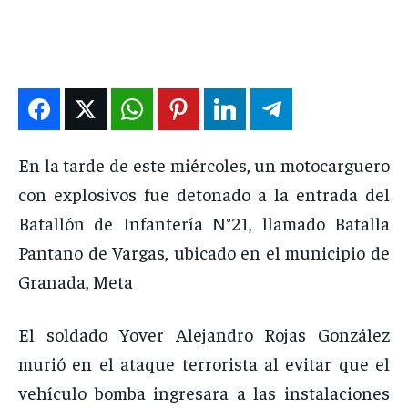
DEPORTES
DEPORTES
DEPORTES
DEPORTES
ENTRETENIMIENTO
ENTRETENIMIENTO
ENTRETENIMIENTO
ENTRETENIMIENTO
EN VIVO
EN VIVO
EN VIVO
EN VIVO
NOSOTROS
NOSOTROS
NOSOTROS
NOSOTROS
En la tarde de este miércoles, un motocarguero
INSTITUCIONAL
INSTITUCIONAL
INSTITUCIONAL
INSTITUCIONAL
con explosivos fue detonado a la entrada del
PUATE CON NOSOTROS
PUATE CON NOSOTROS
PUATE CON NOSOTROS
PUATE CON NOSOTROS
Batallón de Infantería N°21, llamado Batalla
Pantano de Vargas, ubicado en el municipio de
Granada, Meta
El soldado Yover Alejandro Rojas González
murió en el ataque terrorista al evitar que el
vehículo bomba ingresara a las instalaciones