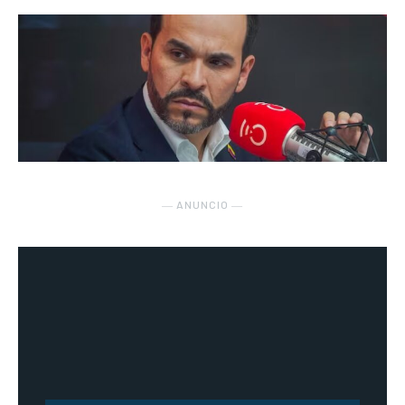
― ANUNCIO ―