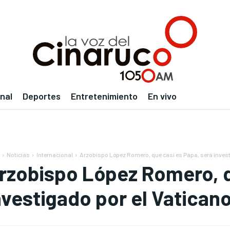
nal
Deportes
Entretenimiento
En vivo
Noticias
Internacional
Arzobispo López Romero, que casi es Papa, será investi
rzobispo López Romero, q
nvestigado por el Vatican