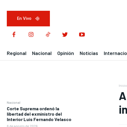
En Vivo
Regional
Nacional
Opinión
Noticias
Internacio
Inicio
A
Nacional
i
Corte Suprema ordenó la
libertad del exministro del
Interior Luis Fernando Velasco
6 de agosto de 2026