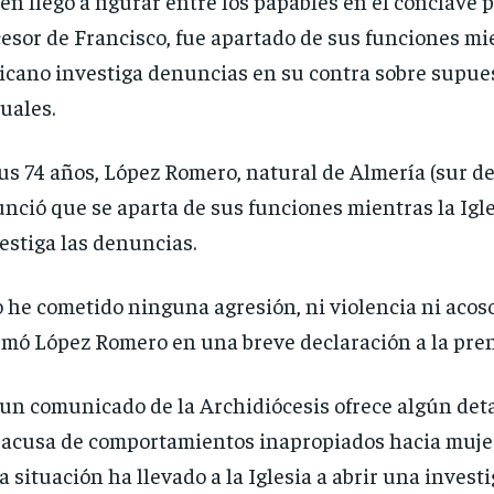
en llegó a figurar entre los papables en el cónclave p
esor de Francisco, fue apartado de sus funciones mi
icano investiga denuncias en su contra sobre supue
uales.
us 74 años, López Romero, natural de Almería (sur d
nció que se aparta de sus funciones mientras la Igle
estiga las denuncias.
 he cometido ninguna agresión, ni violencia ni acoso
rmó López Romero en una breve declaración a la pren
un comunicado de la Archidiócesis ofrece algún deta
acusa de comportamientos inapropiados hacia mujer
a situación ha llevado a la Iglesia a abrir una invest