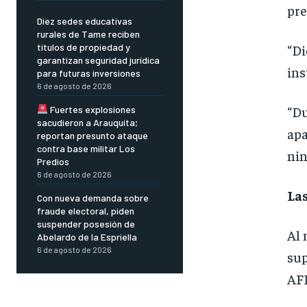
pre
Diez sedes educativas
rurales de Tame reciben
títulos de propiedad y
“Di
garantizan seguridad jurídica
ins
para futuras inversiones
6 de agosto de 2026
“Du
Fuertes explosiones
sacudieron a Arauquita;
apa
reportan presunto ataque
contra base militar Los
nin
Predios
6 de agosto de 2026
La
Con nueva demanda sobre
fraude electoral, piden
suspender posesión de
Al 
Abelardo de la Espriella
6 de agosto de 2026
sup
AFP