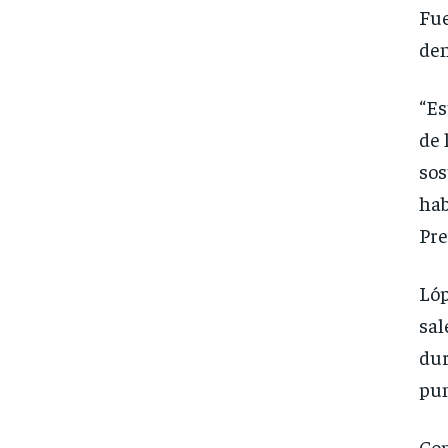
Fue
den
“Es
de 
sos
hab
Pre
Lóp
sal
dur
pun
Con