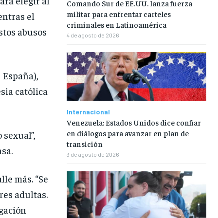
ara elegir al
Comando Sur de EE.UU. lanza fuerza
militar para enfrentar carteles
entras el
criminales en Latinoamérica
stos abusos
4 de agosto de 2026
e España),
sia católica
Internacional
Venezuela: Estados Unidos dice confiar
en diálogos para avanzar en plan de
 sexual”,
transición
sa.
3 de agosto de 2026
lle más. “Se
es adultas.
igación