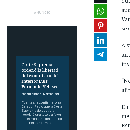
qui
suc
― ANUNCIO ―
Vat
sex
A s
anu
inv
Corte Suprema
ordenó la libertad
del exministro del
“No
Interior Luis
Fernando Velasco
afi
Redacción Noticias
Fuentes le confirmaron a
En 
Caracol Radio que la Corte
Suprema de Justicia
me 
resolvió una tutela a favor
del exministro del Interior
Luis Fernando Velasco,...
Est