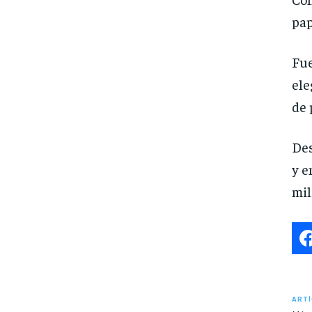
pap
Fue
ele
de 
Des
y e
mil
ARTÍ