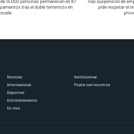
de 14.000 personas permanecen en 87
Tras suspensión de emp
amentos tras el doble terremoto en
pide respetar el r
ezuela
proc
Noticias
Institucional
Internacional
Puate con nosotros
Deportes
Entretenimiento
En vivo