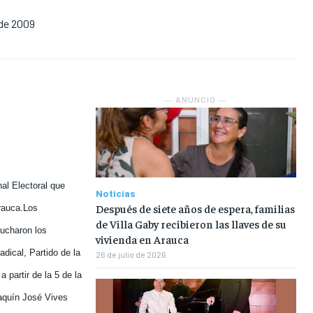
 de 2009
NOSOTROS
NOSOTROS
NOSOTROS
NOSOTROS
INSTITUCIONAL
INSTITUCIONAL
INSTITUCIONAL
INSTITUCIONAL
PUATE CON NOSOTROS
PUATE CON NOSOTROS
PUATE CON NOSOTROS
PUATE CON NOSOTROS
― ANUNCIO ―
al Electoral que
Noticias
Después de siete años de espera, familias
rauca.
Los
de Villa Gaby recibieron las llaves de su
ucharon los
vivienda en Arauca
ical, Partido de la
26 de julio de 2026
a partir de la 5 de la
oaquín José Vives