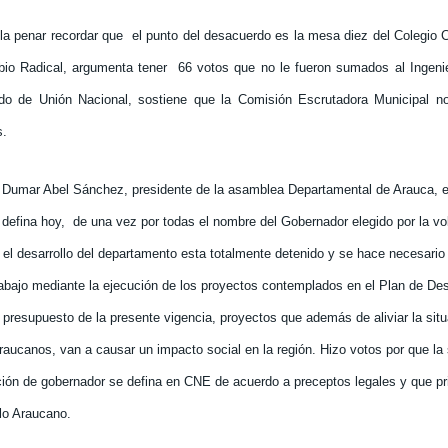
 la penar recordar que
el punto del desacuerdo es la mesa diez del Colegio 
io Radical, argumenta tener
66 votos que no le fueron sumados al Ingeni
ido de Unión Nacional, sostiene que la Comisión Escrutadora Municipal no
s.
 Dumar Abel Sánchez, presidente de la asamblea Departamental de Arauca, es
defina hoy,
de una vez por todas el nombre del Gobernador elegido por la vo
 el desarrollo del departamento esta totalmente detenido y se hace necesario 
rabajo mediante la ejecución de los proyectos contemplados en el Plan de Desa
 presupuesto de la presente vigencia, proyectos que además de aliviar la situ
raucanos, van a causar un impacto social en la región. Hizo votos por que la 
ción de gobernador se defina en CNE de acuerdo a preceptos legales y que pr
lo Araucano.