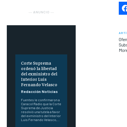
― ANUNCIO ―
ARTÍ
Ofen
Subs
More
Corte Suprema
ordenó la libertad
del exministro del
Interior Luis
Fernando Velasco
Redacción Noticias
Fuentes le confirmaron a
Caracol Radio que la Corte
Suprema de Justicia
resolvió una tutela a favor
del exministro del Interior
Luis Fernando Velasco,...