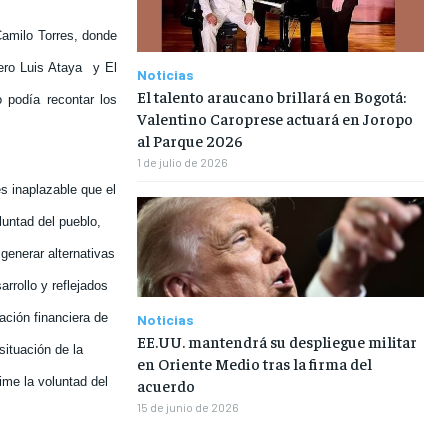
Camilo Torres, donde
ero Luis Ataya
y El
Noticias
El talento araucano brillará en Bogotá:
 podía recontar los
Valentino Caroprese actuará en Joropo
al Parque 2026
1 de julio de 2026
 inaplazable que el
luntad del pueblo,
generar alternativas
rrollo y reflejados
ación financiera de
Noticias
EE.UU. mantendrá su despliegue militar
situación de la
en Oriente Medio tras la firma del
ime la voluntad del
acuerdo
15 de junio de 2026