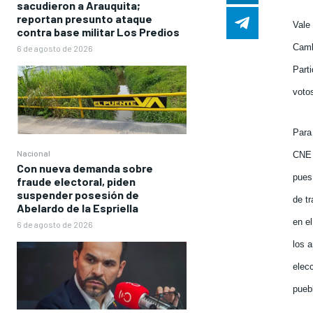
sacudieron a Arauquita;
reportan presunto ataque
Vale
contra base militar Los Predios
Camb
6 de agosto de 2026
Part
voto
Para
Nacional
CNE 
Con nueva demanda sobre
pues
fraude electoral, piden
suspender posesión de
de t
Abelardo de la Espriella
en el
6 de agosto de 2026
los a
elec
pueb