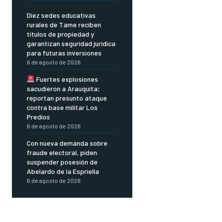
Diez sedes educativas
rurales de Tame reciben
títulos de propiedad y
garantizan seguridad jurídica
para futuras inversiones
6 de agosto de 2026
Fuertes explosiones
sacudieron a Arauquita;
reportan presunto ataque
contra base militar Los
Predios
6 de agosto de 2026
Con nueva demanda sobre
fraude electoral, piden
suspender posesión de
Abelardo de la Espriella
6 de agosto de 2026