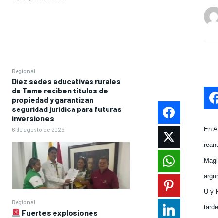
Regional
Diez sedes educativas rurales
de Tame reciben títulos de
propiedad y garantizan
seguridad jurídica para futuras
inversiones
En Ar
6 de agosto de 2026
reanu
Magi
argu
U y P
Regional
tard
Fuertes explosiones