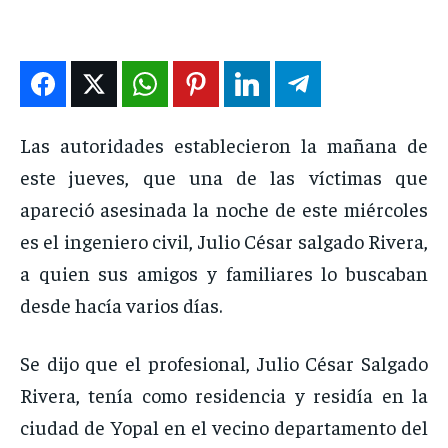
DEPORTES
DEPORTES
DEPORTES
DEPORTES
ENTRETENIMIENTO
ENTRETENIMIENTO
ENTRETENIMIENTO
ENTRETENIMIENTO
EN VIVO
EN VIVO
EN VIVO
EN VIVO
Las autoridades establecieron la mañana de
NOSOTROS
NOSOTROS
NOSOTROS
NOSOTROS
este jueves, que una de las víctimas que
INSTITUCIONAL
INSTITUCIONAL
INSTITUCIONAL
INSTITUCIONAL
apareció asesinada la noche de este miércoles
PUATE CON NOSOTROS
PUATE CON NOSOTROS
PUATE CON NOSOTROS
PUATE CON NOSOTROS
es el ingeniero civil, Julio César salgado Rivera,
a quien sus amigos y familiares lo buscaban
desde hacía varios días.
Se dijo que el profesional, Julio César Salgado
Rivera, tenía como residencia y residía en la
ciudad de Yopal en el vecino departamento del