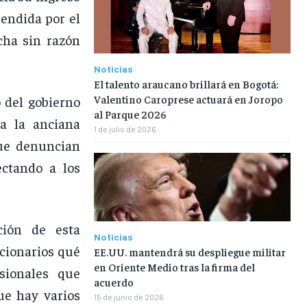
rendida por el
cha sin razón
Noticias
El talento araucano brillará en Bogotá:
Valentino Caroprese actuará en Joropo
 del gobierno
al Parque 2026
 a la anciana
1 de julio de 2026
que denuncian
ectando a los
ción de esta
Noticias
ncionarios qué
EE.UU. mantendrá su despliegue militar
en Oriente Medio tras la firma del
esionales que
acuerdo
ue hay varios
15 de junio de 2026