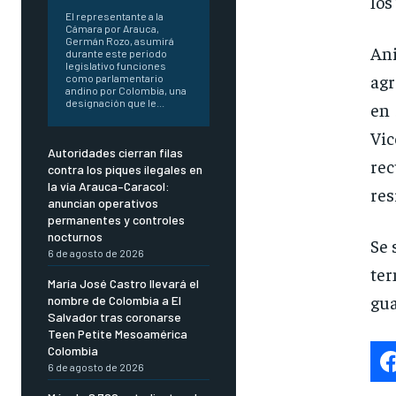
los
El representante a la
Cámara por Arauca,
Germán Rozo, asumirá
Ani
durante este periodo
legislativo funciones
agr
como parlamentario
andino por Colombia, una
designación que le...
en 
Vic
Autoridades cierran filas
rec
contra los piques ilegales en
la vía Arauca–Caracol:
res
anuncian operativos
permanentes y controles
nocturnos
Se 
6 de agosto de 2026
ter
María José Castro llevará el
gua
nombre de Colombia a El
Salvador tras coronarse
Teen Petite Mesoamérica
Colombia
6 de agosto de 2026