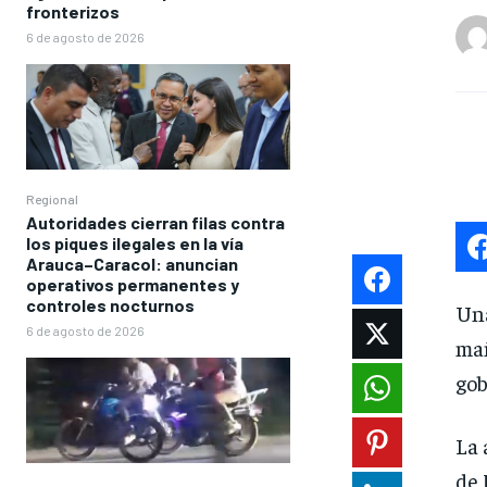
fronterizos
6 de agosto de 2026
Regional
Autoridades cierran filas contra
los piques ilegales en la vía
Arauca–Caracol: anuncian
operativos permanentes y
controles nocturnos
Una
6 de agosto de 2026
ma
gob
La 
de 