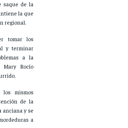
e saque de la
antiene la que
n regional.
er tomar los
al y terminar
oblemas a la
, Mary Rocío
urrido.
y los mismos
tención de la
a anciana y se
 mordeduras a