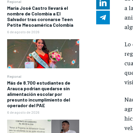
Regional
a l
María José Castro llevará el
nombre de Colombia a El
ani
Salvador tras coronarse Teen
Petite Mesoamérica Colombia
alg
6 de agosto de 2026
Lo 
re
cua
qu
Regional
vis
Más de 8.700 estudiantes de
Arauca podrían quedarse sin
alimentación escolar por
Na
presunto incumplimiento del
operador del PAE
agr
6 de agosto de 2026
hi
vel