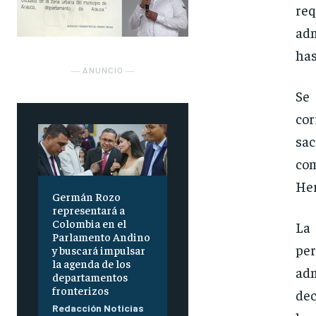
req
adm
has
― ANUNCIO ―
Se
cor
sa
co
Her
Germán Rozo
representará a
Colombia en el
La
Parlamento Andino
per
y buscará impulsar
la agenda de los
adm
departamentos
fronterizos
dec
Redacción Noticias