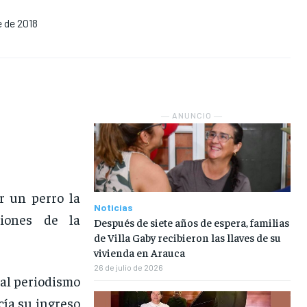
e de 2018
NOSOTROS
NOSOTROS
NOSOTROS
NOSOTROS
INSTITUCIONAL
INSTITUCIONAL
INSTITUCIONAL
INSTITUCIONAL
PUATE CON NOSOTROS
PUATE CON NOSOTROS
PUATE CON NOSOTROS
PUATE CON NOSOTROS
― ANUNCIO ―
r un perro la
Noticias
ciones de la
Después de siete años de espera, familias
de Villa Gaby recibieron las llaves de su
vivienda en Arauca
26 de julio de 2026
 al periodismo
cía su ingreso