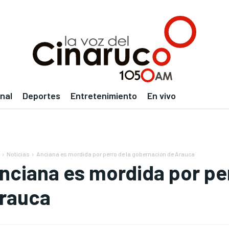
nal
Deportes
Entretenimiento
En vivo
Noticias
Anciana es mordida por perro de la gobernación de Arauca
nciana es mordida por pe
rauca