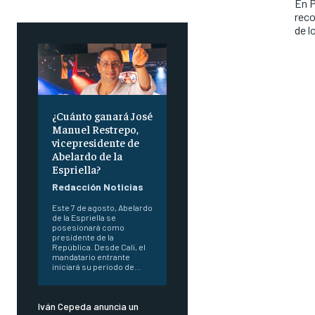
En P
reco
de l
¿Cuánto ganará José
Manuel Restrepo,
vicepresidente de
Abelardo de la
Espriella?
Redacción Noticias
Este 7 de agosto, Abelardo
de la Espriella se
posesionará como
presidente de la
República. Desde Cali, el
mandatario entrante
iniciará su periodo de...
Iván Cepeda anuncia un