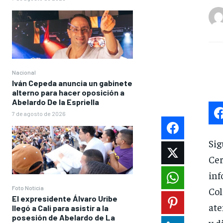
Nacional
Iván Cepeda anuncia un gabinete
alterno para hacer oposición a
Abelardo De la Espriella
7 de agosto de 2026
Sig
Cer
inf
Foto Noticia
Col
El expresidente Álvaro Uribe
ate
llegó a Cali para asistir a la
posesión de Abelardo de La
y d