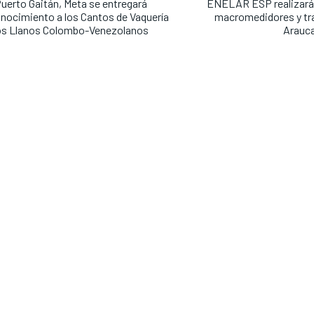
uerto Gaitán, Meta se entregará
ENELAR ESP realizará
nocimiento a los Cantos de Vaquería
macromedidores y tr
os Llanos Colombo-Venezolanos
Arauca