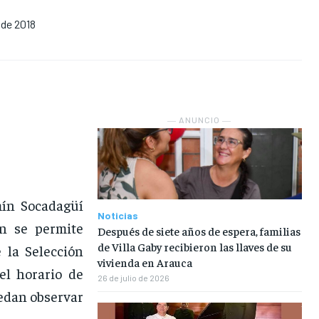
 de 2018
NOSOTROS
NOSOTROS
NOSOTROS
NOSOTROS
INSTITUCIONAL
INSTITUCIONAL
INSTITUCIONAL
INSTITUCIONAL
PUATE CON NOSOTROS
PUATE CON NOSOTROS
PUATE CON NOSOTROS
PUATE CON NOSOTROS
― ANUNCIO ―
mín Socadagüí
Noticias
ón se permite
Después de siete años de espera, familias
de Villa Gaby recibieron las llaves de su
 la Selección
vivienda en Arauca
el horario de
26 de julio de 2026
uedan observar