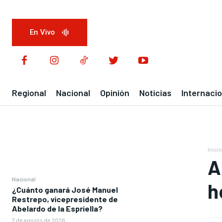
En Vivo
Regional
Nacional
Opinión
Noticias
Internacio
Inicio
A
Nacional
h
¿Cuánto ganará José Manuel
Restrepo, vicepresidente de
Abelardo de la Espriella?
7 de agosto de 2026