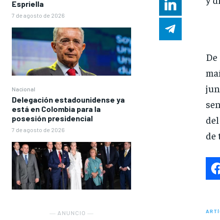
Espriella
7 de agosto de 2026
De 
mañ
jun
Nacional
Delegación estadounidense ya
sen
está en Colombia para la
posesión presidencial
del
7 de agosto de 2026
de 
ARTÍ
― ANUNCIO ―