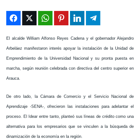
ENTRETENIMIENTO
ENTRETENIMIENTO
ENTRETENIMIENTO
ENTRETENIMIENTO
EN VIVO
EN VIVO
EN VIVO
EN VIVO
NOSOTROS
NOSOTROS
NOSOTROS
NOSOTROS
El alcalde William Alfonso Reyes Cadena y el gobernador Alejandro
Arbeláez manifestaron interés apoyar la instalación de la Unidad de
INSTITUCIONAL
INSTITUCIONAL
INSTITUCIONAL
INSTITUCIONAL
Emprendimiento de la Universidad Nacional y su pronta puesta en
PUATE CON NOSOTROS
PUATE CON NOSOTROS
PUATE CON NOSOTROS
PUATE CON NOSOTROS
marcha, según reunión celebrada con directiva del centro superior en
Arauca.
De otro lado, la Cámara de Comercio y el Servicio Nacional de
Aprendizaje -SENA-, ofrecieron las instalaciones para adelantar el
proceso. El Idear entre tanto, planteó sus líneas de crédito como una
alternativa para los empresarios que se vinculen a la búsqueda de
dinamización de la economía en la región.