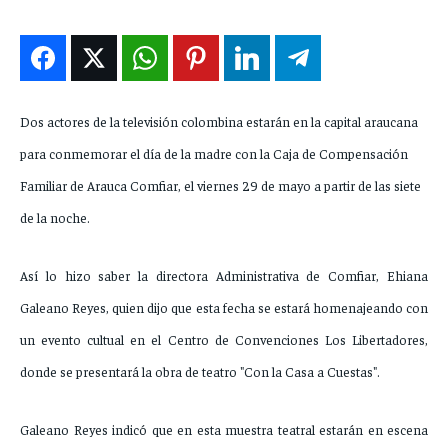
ENTRETENIMIENTO
ENTRETENIMIENTO
ENTRETENIMIENTO
ENTRETENIMIENTO
EN VIVO
EN VIVO
EN VIVO
EN VIVO
Dos actores de la televisión colombina estarán en la capital araucana
NOSOTROS
NOSOTROS
NOSOTROS
NOSOTROS
para conmemorar el día de la madre con la Caja de Compensación
INSTITUCIONAL
INSTITUCIONAL
INSTITUCIONAL
INSTITUCIONAL
Familiar de Arauca Comfiar, el viernes 29 de mayo a partir de las siete
PUATE CON NOSOTROS
PUATE CON NOSOTROS
PUATE CON NOSOTROS
PUATE CON NOSOTROS
de la noche.
Así lo hizo saber la directora Administrativa de Comfiar, Ehiana
Galeano Reyes, quien dijo que esta fecha se estará homenajeando con
un evento cultual en el Centro de Convenciones Los Libertadores,
donde se presentará la obra de teatro "Con la Casa a Cuestas".
Galeano Reyes indicó que en esta muestra teatral estarán en escena