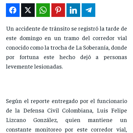
ENTRETENIMIENTO
ENTRETENIMIENTO
ENTRETENIMIENTO
ENTRETENIMIENTO
EN VIVO
EN VIVO
EN VIVO
EN VIVO
Un accidente de tránsito se registró la tarde de
este domingo en un tramo del corredor vial
NOSOTROS
NOSOTROS
NOSOTROS
NOSOTROS
conocido como la trocha de La Soberanía, donde
INSTITUCIONAL
INSTITUCIONAL
INSTITUCIONAL
INSTITUCIONAL
por fortuna este hecho dejó a personas
PUATE CON NOSOTROS
PUATE CON NOSOTROS
PUATE CON NOSOTROS
PUATE CON NOSOTROS
levemente lesionadas.
Según el reporte entregado por el funcionario
de la Defensa Civil Colombiana, Luis Felipe
Lizcano González, quien mantiene un
constante monitoreo por este corredor vial,