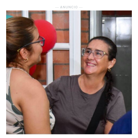
― ANUNCIO ―