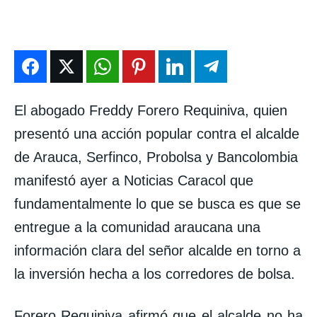
ENTRETENIMIENTO
ENTRETENIMIENTO
ENTRETENIMIENTO
ENTRETENIMIENTO
EN VIVO
EN VIVO
EN VIVO
EN VIVO
NOSOTROS
NOSOTROS
NOSOTROS
NOSOTROS
El abogado Freddy Forero Requiniva, quien
INSTITUCIONAL
INSTITUCIONAL
INSTITUCIONAL
INSTITUCIONAL
presentó una acción popular contra el alcalde
PUATE CON NOSOTROS
PUATE CON NOSOTROS
PUATE CON NOSOTROS
PUATE CON NOSOTROS
de Arauca, Serfinco, Probolsa y Bancolombia
manifestó ayer a Noticias Caracol que
fundamentalmente lo que se busca es que se
entregue a la comunidad araucana una
información clara del señor alcalde en torno a
la inversión hecha a los corredores de bolsa.
Forero Requiniva afirmó que el alcalde no ha