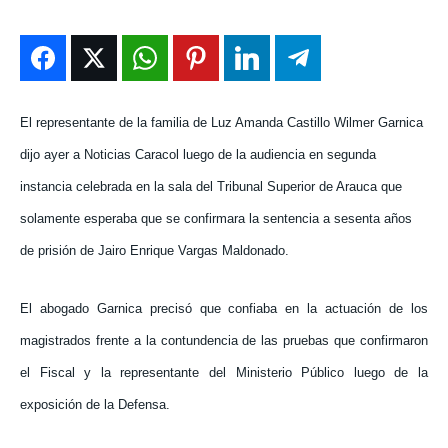
ENTRETENIMIENTO
ENTRETENIMIENTO
ENTRETENIMIENTO
ENTRETENIMIENTO
EN VIVO
EN VIVO
EN VIVO
EN VIVO
NOSOTROS
NOSOTROS
NOSOTROS
NOSOTROS
El representante de la familia de Luz Amanda Castillo Wilmer Garnica
dijo ayer a Noticias Caracol luego de la audiencia en segunda
INSTITUCIONAL
INSTITUCIONAL
INSTITUCIONAL
INSTITUCIONAL
instancia celebrada en la sala del Tribunal Superior de Arauca que
PUATE CON NOSOTROS
PUATE CON NOSOTROS
PUATE CON NOSOTROS
PUATE CON NOSOTROS
solamente esperaba que se confirmara la sentencia a sesenta años
de prisión de Jairo Enrique Vargas Maldonado.
El abogado Garnica precisó que confiaba en la actuación de los
magistrados frente a la contundencia de las pruebas que confirmaron
el Fiscal y la representante del Ministerio Público luego de la
exposición de la Defensa.