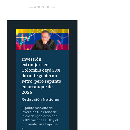
― ANUNCIO ―
Inversión
extranjera en
Colombia cayó 33%
durante gobierno
Petro, pero repuntó
en arranque de
2026
Redacción Noticias
El punto más alto de
inversión fue el año de
inicio del gobierno con
17.182 millones USD y el
momento más bajo fue
en...