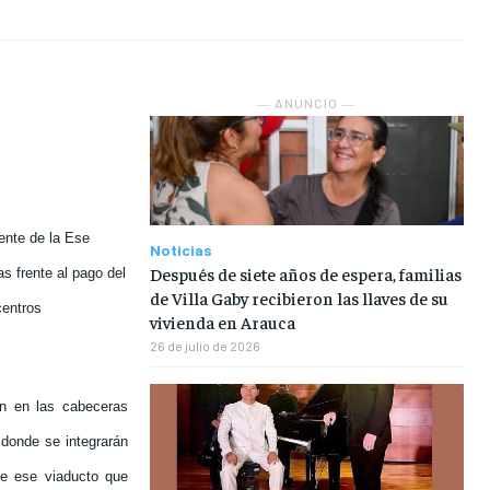
NOSOTROS
NOSOTROS
NOSOTROS
NOSOTROS
― ANUNCIO ―
INSTITUCIONAL
INSTITUCIONAL
INSTITUCIONAL
INSTITUCIONAL
PUATE CON NOSOTROS
PUATE CON NOSOTROS
PUATE CON NOSOTROS
PUATE CON NOSOTROS
ente de la Ese
Noticias
Después de siete años de espera, familias
s frente al pago del
de Villa Gaby recibieron las llaves de su
centros
vivienda en Arauca
26 de julio de 2026
ón en las cabeceras
donde se integrarán
de ese viaducto que