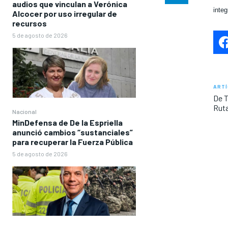
audios que vinculan a Verónica
inte
Alcocer por uso irregular de
recursos
5 de agosto de 2026
ARTÍ
De T
Ruta
Nacional
MinDefensa de De la Espriella
anunció cambios “sustanciales”
para recuperar la Fuerza Pública
5 de agosto de 2026