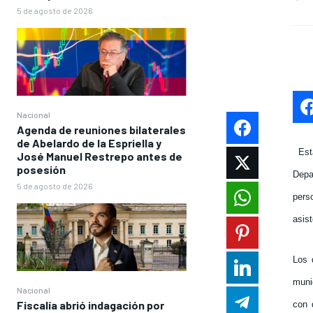
5 de agosto de 2026
Nacional
Agenda de reuniones bilaterales
de Abelardo de la Espriella y
Est
José Manuel Restrepo antes de
posesión
Depar
5 de agosto de 2026
pers
asis
Los 
muni
Nacional
Fiscalía abrió indagación por
con 