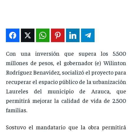
DEPORTES
DEPORTES
DEPORTES
DEPORTES
ENTRETENIMIENTO
ENTRETENIMIENTO
ENTRETENIMIENTO
ENTRETENIMIENTO
EN VIVO
EN VIVO
EN VIVO
EN VIVO
NOSOTROS
NOSOTROS
NOSOTROS
NOSOTROS
Con una inversión que supera los 5.500
INSTITUCIONAL
INSTITUCIONAL
INSTITUCIONAL
INSTITUCIONAL
millones de pesos, el gobernador (e) Wilinton
PUATE CON NOSOTROS
PUATE CON NOSOTROS
PUATE CON NOSOTROS
PUATE CON NOSOTROS
Rodríguez Benavidez, socializó el proyecto para
recuperar el espacio público de la urbanización
Laureles del municipio de Arauca, que
permitirá mejorar la calidad de vida de 2.500
familias.
Sostuvo el mandatario que la obra permitirá