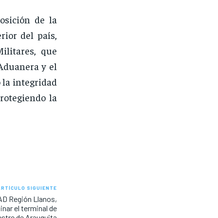
osición de la
rior del país,
ilitares, que
 Aduanera y el
 la integridad
rotegiendo la
ARTÍCULO SIGUIENTE
AD Región Llanos,
inar el terminal de
estre de Arauquita