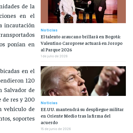
nidades de la
ciones en el
a incautación
Noticias
transportados
El talento araucano brillará en Bogotá:
Valentino Caroprese actuará en Joropo
dos ponían en
al Parque 2026
1 de julio de 2026
bicadas en el
hendieron 120
n Salvador de
e de res y 200
Noticias
n vehículo de
EE.UU. mantendrá su despliegue militar
en Oriente Medio tras la firma del
ntos, soportes
acuerdo
15 de junio de 2026