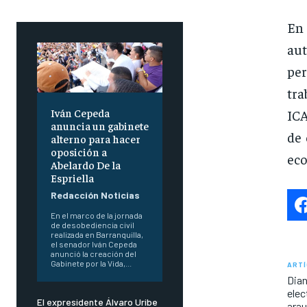
En 
aut
per
tra
Iván Cepeda
ICA
anuncia un gabinete
de 
alterno para hacer
oposición a
eco
Abelardo De la
Espriella
Redacción Noticias
En el marco de la jornada
de desobediencia civil
realizada en Barranquilla,
el senador Iván Cepeda
anunció la creación del
Gabinete por la Vida,...
ARTÍ
Dian
elec
El expresidente Álvaro Uribe
ara