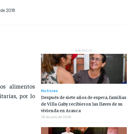
 de 2018
NOSOTROS
NOSOTROS
NOSOTROS
NOSOTROS
INSTITUCIONAL
INSTITUCIONAL
INSTITUCIONAL
INSTITUCIONAL
PUATE CON NOSOTROS
PUATE CON NOSOTROS
PUATE CON NOSOTROS
PUATE CON NOSOTROS
― ANUNCIO ―
los alimentos
Noticias
arias, por lo
Después de siete años de espera, familias
de Villa Gaby recibieron las llaves de su
vivienda en Arauca
26 de julio de 2026