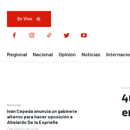
En Vivo
Regional
Nacional
Opinión
Noticias
Internacio
Inicio
4
Nacional
e
Iván Cepeda anuncia un gabinete
alterno para hacer oposición a
Abelardo De la Espriella
7 de agosto de 2026