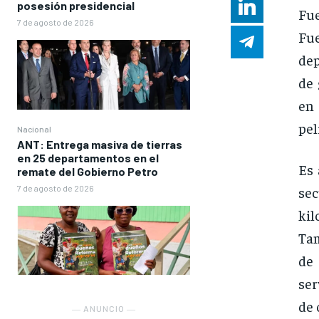
posesión presidencial
Fue
7 de agosto de 2026
Fu
dep
de 
en 
pel
Nacional
ANT: Entrega masiva de tierras
en 25 departamentos en el
Es 
remate del Gobierno Petro
7 de agosto de 2026
sec
kil
Tam
de 
ser
de 
― ANUNCIO ―