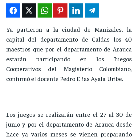
DEPORTES
DEPORTES
DEPORTES
DEPORTES
ENTRETENIMIENTO
ENTRETENIMIENTO
ENTRETENIMIENTO
ENTRETENIMIENTO
EN VIVO
EN VIVO
EN VIVO
EN VIVO
Ya partieron a la ciudad de Manizales, la
capital del departamento de Caldas los 40
NOSOTROS
NOSOTROS
NOSOTROS
NOSOTROS
maestros que por el departamento de Arauca
INSTITUCIONAL
INSTITUCIONAL
INSTITUCIONAL
INSTITUCIONAL
estarán participando en los Juegos
Cooperativos del Magisterio Colombiano,
PUATE CON NOSOTROS
PUATE CON NOSOTROS
PUATE CON NOSOTROS
PUATE CON NOSOTROS
confirmó el docente Pedro Elías Ayala Uribe.
Los juegos se realizarán entre el 27 al 30 de
junio y por el departamento de Arauca desde
hace ya varios meses se vienen preparando