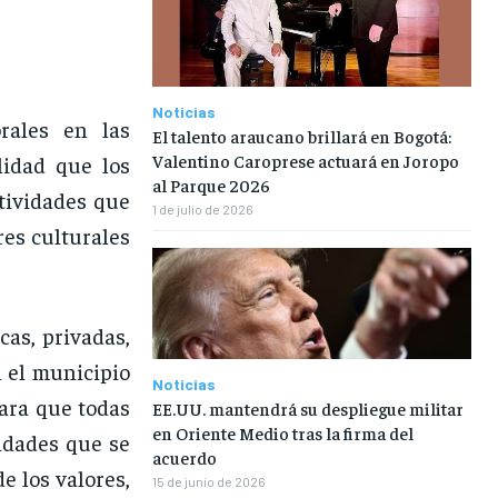
Noticias
orales en las
El talento araucano brillará en Bogotá:
Valentino Caroprese actuará en Joropo
lidad que los
al Parque 2026
ctividades que
1 de julio de 2026
res culturales
cas, privadas,
n el municipio
Noticias
para que todas
EE.UU. mantendrá su despliegue militar
en Oriente Medio tras la firma del
vidades que se
acuerdo
e los valores,
15 de junio de 2026