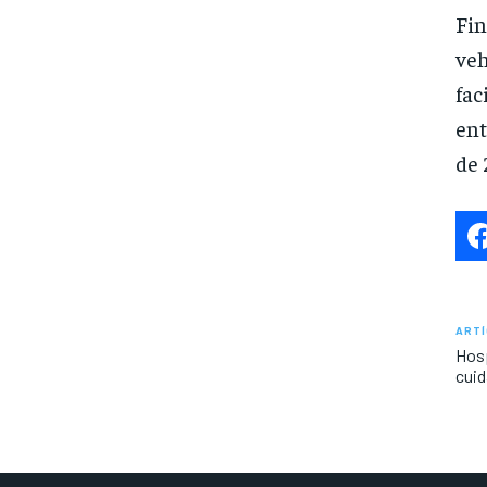
Fi
veh
fac
ent
de 
ARTÍ
Hosp
cuid