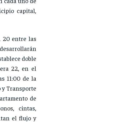
en cada uno de
ipio capital,
a 20 entre las
 desarrollarán
stablece doble
rera 22, en el
s 11:00 de la
o y Transporte
partamento de
onos, cintas,
an el flujo y