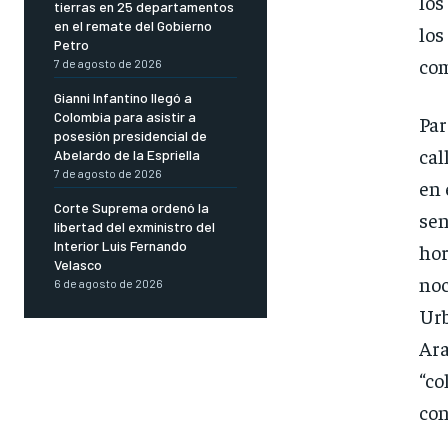
los
tierras en 25 departamentos
en el remate del Gobierno
los
Petro
com
7 de agosto de 2026
Gianni Infantino llegó a
Colombia para asistir a
Par
posesión presidencial de
cal
Abelardo de la Espriella
7 de agosto de 2026
en 
Corte Suprema ordenó la
sen
libertad del exministro del
Interior Luis Fernando
hor
Velasco
noc
6 de agosto de 2026
Urb
Ar
“co
con