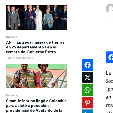
Nacional
ANT: Entrega masiva de tierras
en 25 departamentos en el
remate del Gobierno Petro
7 de agosto de 2026
La
Soc
“
po
Nacional
en
Gianni Infantino llegó a Colombia
tra
para asistir a posesión
presidencial de Abelardo de la
Lla