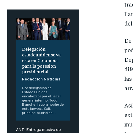
tra
lla
del
De 
Delegación
po
estadounidense ya
Dep
está en Colombia
para la posesión
dif
presidencial
las
Redacción Noticias
arr
Una delegación de
Estados Unidos,
encabezada por el fiscal
general interino, Todd
Así
Blanche, llegó la noche de
este jueves a Cali,
principal ciudad del...
ext
mun
ANT: Entrega masiva de