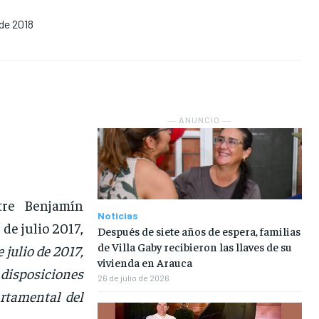
 de 2018
NOSOTROS
NOSOTROS
NOSOTROS
NOSOTROS
INSTITUCIONAL
INSTITUCIONAL
INSTITUCIONAL
INSTITUCIONAL
PUATE CON NOSOTROS
PUATE CON NOSOTROS
PUATE CON NOSOTROS
PUATE CON NOSOTROS
― ANUNCIO ―
tre Benjamín
Noticias
de julio 2017,
Después de siete años de espera, familias
de Villa Gaby recibieron las llaves de su
 julio de 2017,
vivienda en Arauca
isposiciones
26 de julio de 2026
artamental del