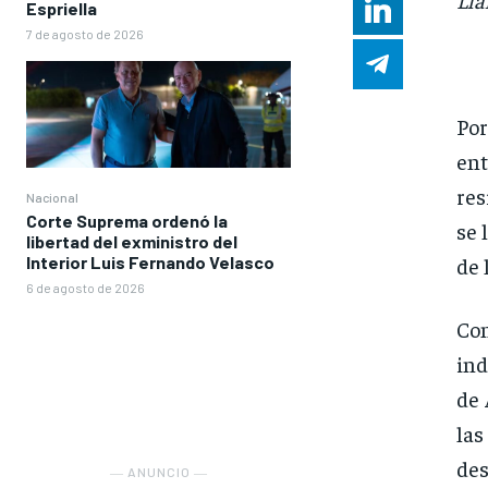
Espriella
7 de agosto de 2026
Por
ent
res
Nacional
Corte Suprema ordenó la
se 
libertad del exministro del
Interior Luis Fernando Velasco
de 
6 de agosto de 2026
Con
ind
de 
las
des
― ANUNCIO ―