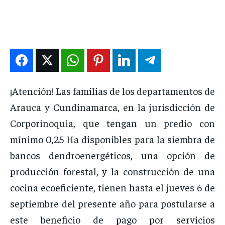
DEPORTES
DEPORTES
DEPORTES
DEPORTES
ENTRETENIMIENTO
ENTRETENIMIENTO
ENTRETENIMIENTO
ENTRETENIMIENTO
EN VIVO
EN VIVO
EN VIVO
EN VIVO
NOSOTROS
NOSOTROS
NOSOTROS
NOSOTROS
¡Atención! Las familias de los departamentos de
INSTITUCIONAL
INSTITUCIONAL
INSTITUCIONAL
INSTITUCIONAL
Arauca y Cundinamarca, en la jurisdicción de
Corporinoquia, que tengan un predio con
PUATE CON NOSOTROS
PUATE CON NOSOTROS
PUATE CON NOSOTROS
PUATE CON NOSOTROS
mínimo 0,25 Ha disponibles para la siembra de
bancos dendroenergéticos, una opción de
producción forestal, y la construcción de una
cocina ecoeficiente, tienen hasta el jueves 6 de
septiembre del presente año para postularse a
este beneficio de pago por servicios